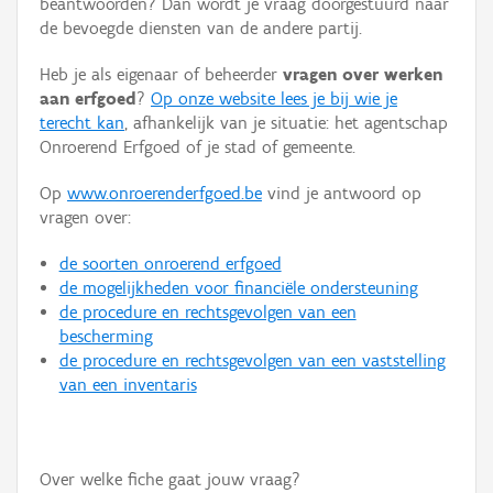
beantwoorden? Dan wordt je vraag doorgestuurd naar
Persoon of collectief
de bevoegde diensten van de andere partij.
Downloads
Heb je als eigenaar of beheerder
vragen over werken
aan erfgoed
?
Op onze website lees je bij wie je
Hergebruik
terecht kan
, afhankelijk van je situatie: het agentschap
Onroerend Erfgoed of je stad of gemeente.
Aanmelden
Op
www.onroerenderfgoed.be
vind je antwoord op
vragen over:
de soorten onroerend erfgoed
de mogelijkheden voor financiële ondersteuning
de procedure en rechtsgevolgen van een
bescherming
de procedure en rechtsgevolgen van een vaststelling
van een inventaris
Over welke fiche gaat jouw vraag?