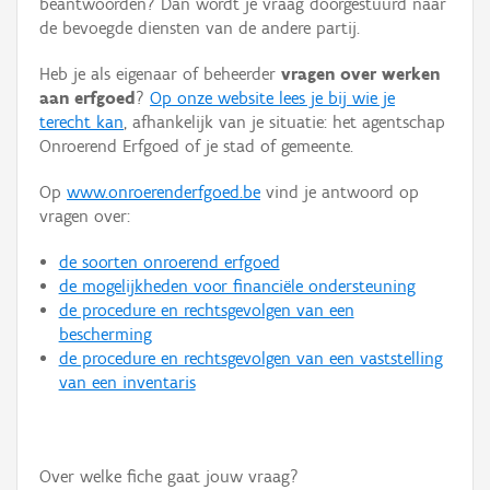
beantwoorden? Dan wordt je vraag doorgestuurd naar
Persoon of collectief
de bevoegde diensten van de andere partij.
Downloads
Heb je als eigenaar of beheerder
vragen over werken
aan erfgoed
?
Op onze website lees je bij wie je
Hergebruik
terecht kan
, afhankelijk van je situatie: het agentschap
Onroerend Erfgoed of je stad of gemeente.
Aanmelden
Op
www.onroerenderfgoed.be
vind je antwoord op
vragen over:
de soorten onroerend erfgoed
de mogelijkheden voor financiële ondersteuning
de procedure en rechtsgevolgen van een
bescherming
de procedure en rechtsgevolgen van een vaststelling
van een inventaris
Over welke fiche gaat jouw vraag?