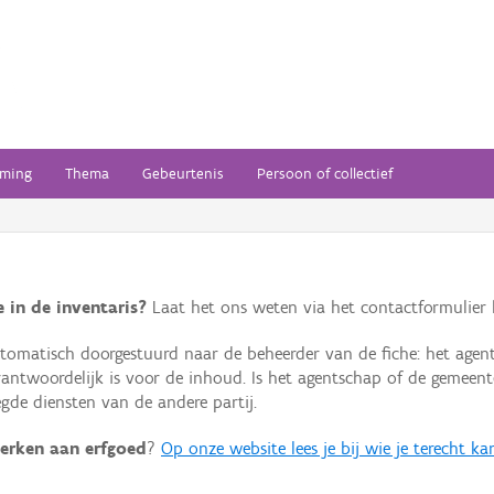
ming
Thema
Gebeurtenis
Persoon of collectief
 in de inventaris?
Laat het ons weten via het contactformulier h
omatisch doorgestuurd naar de beheerder van de fiche: het agen
verantwoordelijk is voor de inhoud. Is het agentschap of de geme
de diensten van de andere partij.
erken aan erfgoed
?
Op onze website lees je bij wie je terecht ka