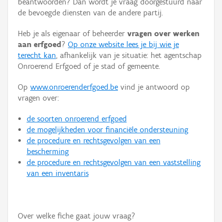
beantwoorden? Dan wordt je vraag doorgestuurd naar
Persoon of collectief
de bevoegde diensten van de andere partij.
Downloads
Heb je als eigenaar of beheerder
vragen over werken
aan erfgoed
?
Op onze website lees je bij wie je
Hergebruik
terecht kan
, afhankelijk van je situatie: het agentschap
Onroerend Erfgoed of je stad of gemeente.
Aanmelden
Op
www.onroerenderfgoed.be
vind je antwoord op
vragen over:
de soorten onroerend erfgoed
de mogelijkheden voor financiële ondersteuning
de procedure en rechtsgevolgen van een
bescherming
de procedure en rechtsgevolgen van een vaststelling
van een inventaris
Over welke fiche gaat jouw vraag?