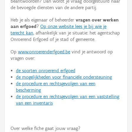
beantwoorden? Dan wordt je vraag doorgestuurd naar
Persoon of collectief
de bevoegde diensten van de andere partij.
Downloads
Heb je als eigenaar of beheerder
vragen over werken
aan erfgoed
?
Op onze website lees je bij wie je
Hergebruik
terecht kan
, afhankelijk van je situatie: het agentschap
Onroerend Erfgoed of je stad of gemeente.
Aanmelden
Op
www.onroerenderfgoed.be
vind je antwoord op
vragen over:
de soorten onroerend erfgoed
de mogelijkheden voor financiële ondersteuning
de procedure en rechtsgevolgen van een
bescherming
de procedure en rechtsgevolgen van een vaststelling
van een inventaris
Over welke fiche gaat jouw vraag?