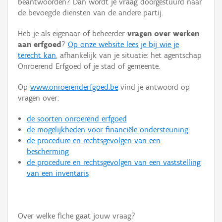
beantwoorden? Dan wordt je vraag doorgestuurd naar
Persoon of collectief
de bevoegde diensten van de andere partij.
Downloads
Heb je als eigenaar of beheerder
vragen over werken
aan erfgoed
?
Op onze website lees je bij wie je
Hergebruik
terecht kan
, afhankelijk van je situatie: het agentschap
Onroerend Erfgoed of je stad of gemeente.
Aanmelden
Op
www.onroerenderfgoed.be
vind je antwoord op
vragen over:
de soorten onroerend erfgoed
de mogelijkheden voor financiële ondersteuning
de procedure en rechtsgevolgen van een
bescherming
de procedure en rechtsgevolgen van een vaststelling
van een inventaris
Over welke fiche gaat jouw vraag?