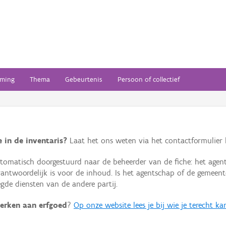
ming
Thema
Gebeurtenis
Persoon of collectief
 in de inventaris?
Laat het ons weten via het contactformulier h
omatisch doorgestuurd naar de beheerder van de fiche: het agen
verantwoordelijk is voor de inhoud. Is het agentschap of de geme
de diensten van de andere partij.
erken aan erfgoed
?
Op onze website lees je bij wie je terecht ka