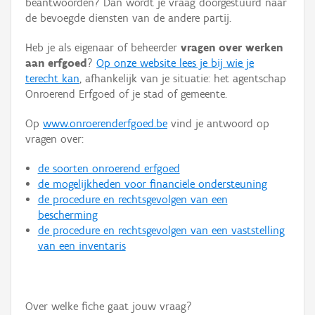
beantwoorden? Dan wordt je vraag doorgestuurd naar
Persoon of collectief
de bevoegde diensten van de andere partij.
Downloads
Heb je als eigenaar of beheerder
vragen over werken
aan erfgoed
?
Op onze website lees je bij wie je
Hergebruik
terecht kan
, afhankelijk van je situatie: het agentschap
Onroerend Erfgoed of je stad of gemeente.
Aanmelden
Op
www.onroerenderfgoed.be
vind je antwoord op
vragen over:
de soorten onroerend erfgoed
de mogelijkheden voor financiële ondersteuning
de procedure en rechtsgevolgen van een
bescherming
de procedure en rechtsgevolgen van een vaststelling
van een inventaris
Over welke fiche gaat jouw vraag?