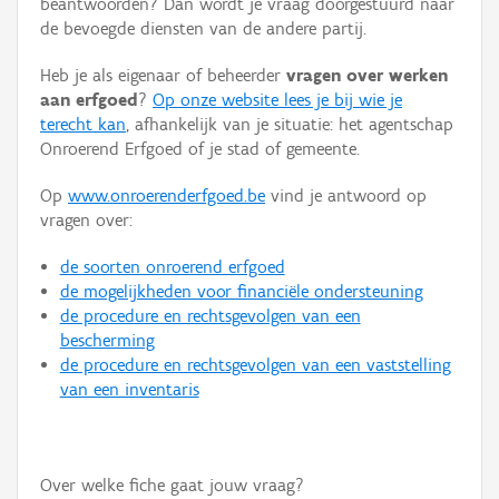
beantwoorden? Dan wordt je vraag doorgestuurd naar
Persoon of collectief
de bevoegde diensten van de andere partij.
Downloads
Heb je als eigenaar of beheerder
vragen over werken
aan erfgoed
?
Op onze website lees je bij wie je
Hergebruik
terecht kan
, afhankelijk van je situatie: het agentschap
Onroerend Erfgoed of je stad of gemeente.
Aanmelden
Op
www.onroerenderfgoed.be
vind je antwoord op
vragen over:
de soorten onroerend erfgoed
de mogelijkheden voor financiële ondersteuning
de procedure en rechtsgevolgen van een
bescherming
de procedure en rechtsgevolgen van een vaststelling
van een inventaris
Over welke fiche gaat jouw vraag?