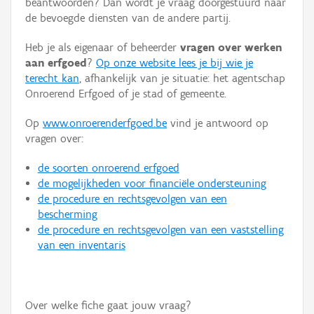
beantwoorden? Dan wordt je vraag doorgestuurd naar
Persoon of collectief
de bevoegde diensten van de andere partij.
Downloads
Heb je als eigenaar of beheerder
vragen over werken
aan erfgoed
?
Op onze website lees je bij wie je
Hergebruik
terecht kan
, afhankelijk van je situatie: het agentschap
Onroerend Erfgoed of je stad of gemeente.
Aanmelden
Op
www.onroerenderfgoed.be
vind je antwoord op
vragen over:
de soorten onroerend erfgoed
de mogelijkheden voor financiële ondersteuning
de procedure en rechtsgevolgen van een
bescherming
de procedure en rechtsgevolgen van een vaststelling
van een inventaris
Over welke fiche gaat jouw vraag?