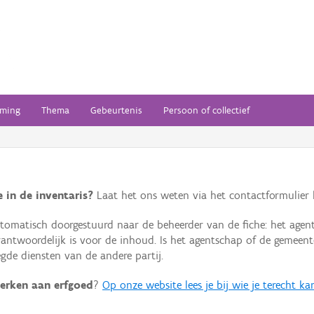
ming
Thema
Gebeurtenis
Persoon of collectief
 in de inventaris?
Laat het ons weten via het contactformulier h
omatisch doorgestuurd naar de beheerder van de fiche: het agen
verantwoordelijk is voor de inhoud. Is het agentschap of de geme
de diensten van de andere partij.
erken aan erfgoed
?
Op onze website lees je bij wie je terecht ka