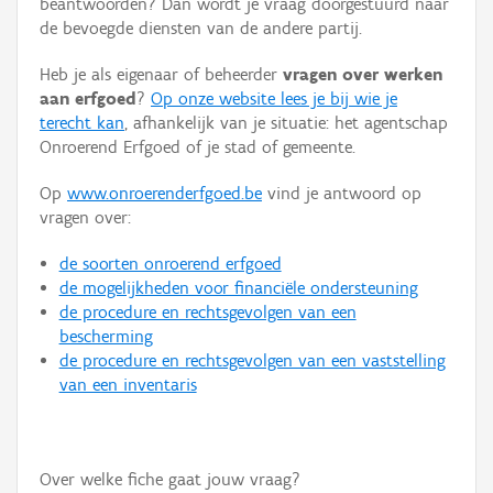
beantwoorden? Dan wordt je vraag doorgestuurd naar
Persoon of collectief
de bevoegde diensten van de andere partij.
Downloads
Heb je als eigenaar of beheerder
vragen over werken
aan erfgoed
?
Op onze website lees je bij wie je
Hergebruik
terecht kan
, afhankelijk van je situatie: het agentschap
Onroerend Erfgoed of je stad of gemeente.
Aanmelden
Op
www.onroerenderfgoed.be
vind je antwoord op
vragen over:
de soorten onroerend erfgoed
de mogelijkheden voor financiële ondersteuning
de procedure en rechtsgevolgen van een
bescherming
de procedure en rechtsgevolgen van een vaststelling
van een inventaris
Over welke fiche gaat jouw vraag?