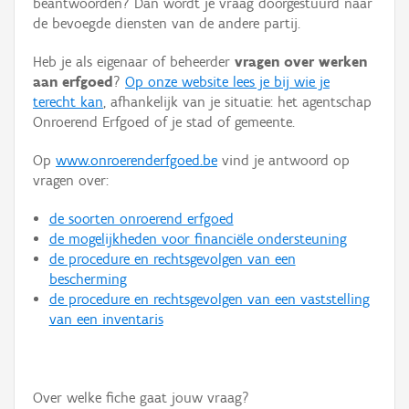
beantwoorden? Dan wordt je vraag doorgestuurd naar
Persoon of collectief
de bevoegde diensten van de andere partij.
Downloads
Heb je als eigenaar of beheerder
vragen over werken
aan erfgoed
?
Op onze website lees je bij wie je
Hergebruik
terecht kan
, afhankelijk van je situatie: het agentschap
Onroerend Erfgoed of je stad of gemeente.
Aanmelden
Op
www.onroerenderfgoed.be
vind je antwoord op
vragen over:
de soorten onroerend erfgoed
de mogelijkheden voor financiële ondersteuning
de procedure en rechtsgevolgen van een
bescherming
de procedure en rechtsgevolgen van een vaststelling
van een inventaris
Over welke fiche gaat jouw vraag?