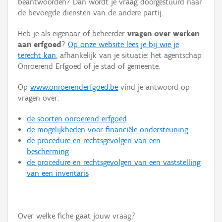
beantwoorden? Dan wordt je vraag doorgestuurd naar
Persoon of collectief
de bevoegde diensten van de andere partij.
Downloads
Heb je als eigenaar of beheerder
vragen over werken
aan erfgoed
?
Op onze website lees je bij wie je
Hergebruik
terecht kan
, afhankelijk van je situatie: het agentschap
Onroerend Erfgoed of je stad of gemeente.
Aanmelden
Op
www.onroerenderfgoed.be
vind je antwoord op
vragen over:
de soorten onroerend erfgoed
de mogelijkheden voor financiële ondersteuning
de procedure en rechtsgevolgen van een
bescherming
de procedure en rechtsgevolgen van een vaststelling
van een inventaris
Over welke fiche gaat jouw vraag?