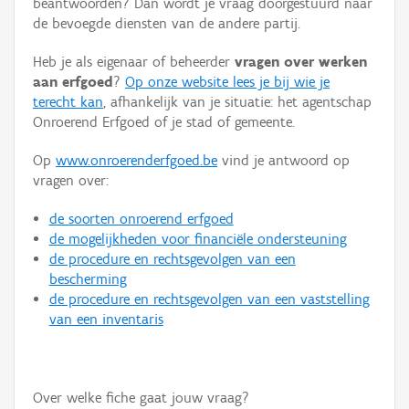
beantwoorden? Dan wordt je vraag doorgestuurd naar
Persoon of collectief
de bevoegde diensten van de andere partij.
Downloads
Heb je als eigenaar of beheerder
vragen over werken
aan erfgoed
?
Op onze website lees je bij wie je
Hergebruik
terecht kan
, afhankelijk van je situatie: het agentschap
Onroerend Erfgoed of je stad of gemeente.
Aanmelden
Op
www.onroerenderfgoed.be
vind je antwoord op
vragen over:
de soorten onroerend erfgoed
de mogelijkheden voor financiële ondersteuning
de procedure en rechtsgevolgen van een
bescherming
de procedure en rechtsgevolgen van een vaststelling
van een inventaris
Over welke fiche gaat jouw vraag?