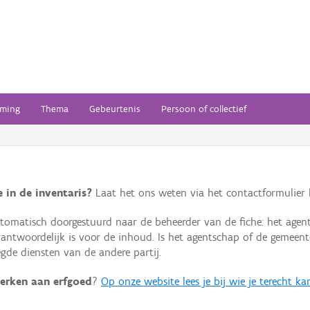
ming
Thema
Gebeurtenis
Persoon of collectief
 in de inventaris?
Laat het ons weten via het contactformulier h
omatisch doorgestuurd naar de beheerder van de fiche: het agen
verantwoordelijk is voor de inhoud. Is het agentschap of de geme
de diensten van de andere partij.
erken aan erfgoed
?
Op onze website lees je bij wie je terecht ka