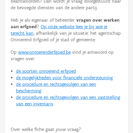
beantwoorden? Dan wordt je vraag doorgestuurd naar
Persoon of collectief
de bevoegde diensten van de andere partij.
Downloads
Heb je als eigenaar of beheerder
vragen over werken
aan erfgoed
?
Op onze website lees je bij wie je
Hergebruik
terecht kan
, afhankelijk van je situatie: het agentschap
Onroerend Erfgoed of je stad of gemeente.
Aanmelden
Op
www.onroerenderfgoed.be
vind je antwoord op
vragen over:
de soorten onroerend erfgoed
de mogelijkheden voor financiële ondersteuning
de procedure en rechtsgevolgen van een
bescherming
de procedure en rechtsgevolgen van een vaststelling
van een inventaris
Over welke fiche gaat jouw vraag?