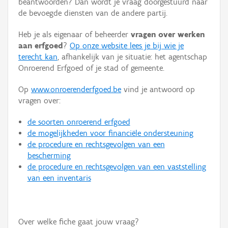
beantwoorden? Dan wordt je vraag doorgestuurd naar
Persoon of collectief
de bevoegde diensten van de andere partij.
Downloads
Heb je als eigenaar of beheerder
vragen over werken
aan erfgoed
?
Op onze website lees je bij wie je
Hergebruik
terecht kan
, afhankelijk van je situatie: het agentschap
Onroerend Erfgoed of je stad of gemeente.
Aanmelden
Op
www.onroerenderfgoed.be
vind je antwoord op
vragen over:
de soorten onroerend erfgoed
de mogelijkheden voor financiële ondersteuning
de procedure en rechtsgevolgen van een
bescherming
de procedure en rechtsgevolgen van een vaststelling
van een inventaris
Over welke fiche gaat jouw vraag?