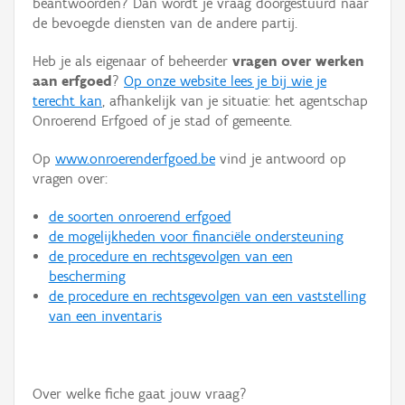
beantwoorden? Dan wordt je vraag doorgestuurd naar
Persoon of collectief
de bevoegde diensten van de andere partij.
Downloads
Heb je als eigenaar of beheerder
vragen over werken
aan erfgoed
?
Op onze website lees je bij wie je
Hergebruik
terecht kan
, afhankelijk van je situatie: het agentschap
Onroerend Erfgoed of je stad of gemeente.
Aanmelden
Op
www.onroerenderfgoed.be
vind je antwoord op
vragen over:
de soorten onroerend erfgoed
de mogelijkheden voor financiële ondersteuning
de procedure en rechtsgevolgen van een
bescherming
de procedure en rechtsgevolgen van een vaststelling
van een inventaris
Over welke fiche gaat jouw vraag?