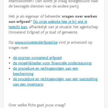
beantwoorden? Dan wordt je vraag doorgestuurd naar
Persoon of collectief
de bevoegde diensten van de andere partij.
Downloads
Heb je als eigenaar of beheerder
vragen over werken
aan erfgoed
?
Op onze website lees je bij wie je
Hergebruik
terecht kan
, afhankelijk van je situatie: het agentschap
Onroerend Erfgoed of je stad of gemeente.
Aanmelden
Op
www.onroerenderfgoed.be
vind je antwoord op
vragen over:
de soorten onroerend erfgoed
de mogelijkheden voor financiële ondersteuning
de procedure en rechtsgevolgen van een
bescherming
de procedure en rechtsgevolgen van een vaststelling
van een inventaris
Over welke fiche gaat jouw vraag?