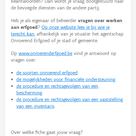
beantwoorden? Dan wordt je vraag doorgestuurd naar
Persoon of collectief
de bevoegde diensten van de andere partij.
Downloads
Heb je als eigenaar of beheerder
vragen over werken
aan erfgoed
?
Op onze website lees je bij wie je
Hergebruik
terecht kan
, afhankelijk van je situatie: het agentschap
Onroerend Erfgoed of je stad of gemeente.
Aanmelden
Op
www.onroerenderfgoed.be
vind je antwoord op
vragen over:
de soorten onroerend erfgoed
de mogelijkheden voor financiële ondersteuning
de procedure en rechtsgevolgen van een
bescherming
de procedure en rechtsgevolgen van een vaststelling
van een inventaris
Over welke fiche gaat jouw vraag?