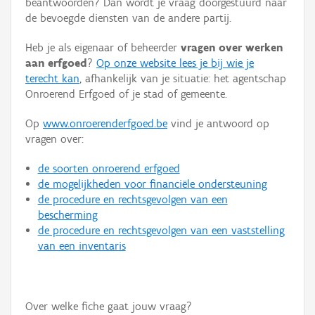
beantwoorden? Dan wordt je vraag doorgestuurd naar
Persoon of collectief
de bevoegde diensten van de andere partij.
Downloads
Heb je als eigenaar of beheerder
vragen over werken
aan erfgoed
?
Op onze website lees je bij wie je
Hergebruik
terecht kan
, afhankelijk van je situatie: het agentschap
Onroerend Erfgoed of je stad of gemeente.
Aanmelden
Op
www.onroerenderfgoed.be
vind je antwoord op
vragen over:
de soorten onroerend erfgoed
de mogelijkheden voor financiële ondersteuning
de procedure en rechtsgevolgen van een
bescherming
de procedure en rechtsgevolgen van een vaststelling
van een inventaris
Over welke fiche gaat jouw vraag?