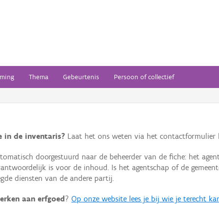
ming
Thema
Gebeurtenis
Persoon of collectief
 in de inventaris?
Laat het ons weten via het contactformulier h
omatisch doorgestuurd naar de beheerder van de fiche: het agen
verantwoordelijk is voor de inhoud. Is het agentschap of de geme
de diensten van de andere partij.
erken aan erfgoed
?
Op onze website lees je bij wie je terecht ka