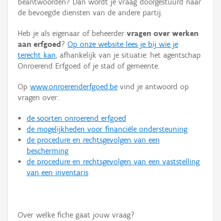
beantwoorden? Dan wordt je vraag doorgestuurd naar
Persoon of collectief
de bevoegde diensten van de andere partij.
Downloads
Heb je als eigenaar of beheerder
vragen over werken
aan erfgoed
?
Op onze website lees je bij wie je
Hergebruik
terecht kan
, afhankelijk van je situatie: het agentschap
Onroerend Erfgoed of je stad of gemeente.
Aanmelden
Op
www.onroerenderfgoed.be
vind je antwoord op
vragen over:
de soorten onroerend erfgoed
de mogelijkheden voor financiële ondersteuning
de procedure en rechtsgevolgen van een
bescherming
de procedure en rechtsgevolgen van een vaststelling
van een inventaris
Over welke fiche gaat jouw vraag?