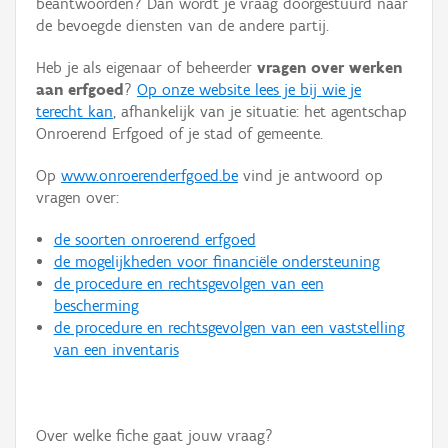
beantwoorden? Dan wordt je vraag doorgestuurd naar
Persoon of collectief
de bevoegde diensten van de andere partij.
Downloads
Heb je als eigenaar of beheerder
vragen over werken
aan erfgoed
?
Op onze website lees je bij wie je
Hergebruik
terecht kan
, afhankelijk van je situatie: het agentschap
Onroerend Erfgoed of je stad of gemeente.
Aanmelden
Op
www.onroerenderfgoed.be
vind je antwoord op
vragen over:
de soorten onroerend erfgoed
de mogelijkheden voor financiële ondersteuning
de procedure en rechtsgevolgen van een
bescherming
de procedure en rechtsgevolgen van een vaststelling
van een inventaris
Over welke fiche gaat jouw vraag?