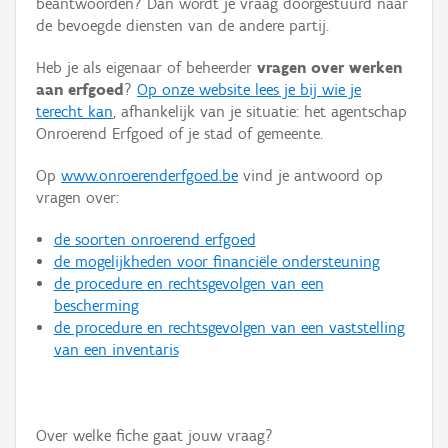
beantwoorden? Dan wordt je vraag doorgestuurd naar
Persoon of collectief
de bevoegde diensten van de andere partij.
Downloads
Heb je als eigenaar of beheerder
vragen over werken
aan erfgoed
?
Op onze website lees je bij wie je
Hergebruik
terecht kan
, afhankelijk van je situatie: het agentschap
Onroerend Erfgoed of je stad of gemeente.
Aanmelden
Op
www.onroerenderfgoed.be
vind je antwoord op
vragen over:
de soorten onroerend erfgoed
de mogelijkheden voor financiële ondersteuning
de procedure en rechtsgevolgen van een
bescherming
de procedure en rechtsgevolgen van een vaststelling
van een inventaris
Over welke fiche gaat jouw vraag?