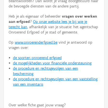
beantwoorden? Dan wordt je vraag doorgestuurd naar
Persoon of collectief
de bevoegde diensten van de andere partij.
Downloads
Heb je als eigenaar of beheerder
vragen over werken
aan erfgoed
?
Op onze website lees je bij wie je
Hergebruik
terecht kan
, afhankelijk van je situatie: het agentschap
Onroerend Erfgoed of je stad of gemeente.
Aanmelden
Op
www.onroerenderfgoed.be
vind je antwoord op
vragen over:
de soorten onroerend erfgoed
de mogelijkheden voor financiële ondersteuning
de procedure en rechtsgevolgen van een
bescherming
de procedure en rechtsgevolgen van een vaststelling
van een inventaris
Over welke fiche gaat jouw vraag?