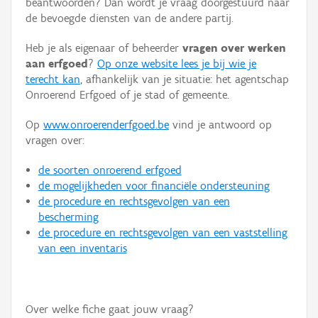
beantwoorden? Dan wordt je vraag doorgestuurd naar
Persoon of collectief
de bevoegde diensten van de andere partij.
Downloads
Heb je als eigenaar of beheerder
vragen over werken
aan erfgoed
?
Op onze website lees je bij wie je
Hergebruik
terecht kan
, afhankelijk van je situatie: het agentschap
Onroerend Erfgoed of je stad of gemeente.
Aanmelden
Op
www.onroerenderfgoed.be
vind je antwoord op
vragen over:
de soorten onroerend erfgoed
de mogelijkheden voor financiële ondersteuning
de procedure en rechtsgevolgen van een
bescherming
de procedure en rechtsgevolgen van een vaststelling
van een inventaris
Over welke fiche gaat jouw vraag?