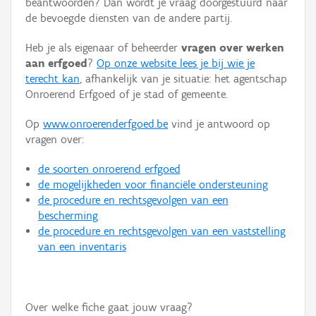
beantwoorden? Dan wordt je vraag doorgestuurd naar
Persoon of collectief
de bevoegde diensten van de andere partij.
Downloads
Heb je als eigenaar of beheerder
vragen over werken
aan erfgoed
?
Op onze website lees je bij wie je
Hergebruik
terecht kan
, afhankelijk van je situatie: het agentschap
Onroerend Erfgoed of je stad of gemeente.
Aanmelden
Op
www.onroerenderfgoed.be
vind je antwoord op
vragen over:
de soorten onroerend erfgoed
de mogelijkheden voor financiële ondersteuning
de procedure en rechtsgevolgen van een
bescherming
de procedure en rechtsgevolgen van een vaststelling
van een inventaris
Over welke fiche gaat jouw vraag?