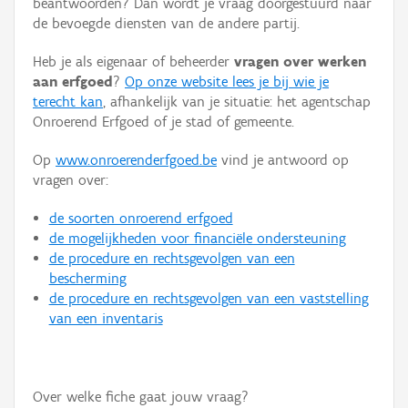
beantwoorden? Dan wordt je vraag doorgestuurd naar
Persoon of collectief
de bevoegde diensten van de andere partij.
Downloads
Heb je als eigenaar of beheerder
vragen over werken
aan erfgoed
?
Op onze website lees je bij wie je
Hergebruik
terecht kan
, afhankelijk van je situatie: het agentschap
Onroerend Erfgoed of je stad of gemeente.
Aanmelden
Op
www.onroerenderfgoed.be
vind je antwoord op
vragen over:
de soorten onroerend erfgoed
de mogelijkheden voor financiële ondersteuning
de procedure en rechtsgevolgen van een
bescherming
de procedure en rechtsgevolgen van een vaststelling
van een inventaris
Over welke fiche gaat jouw vraag?