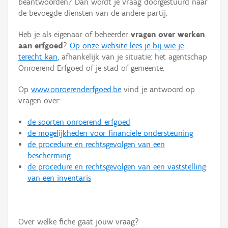
beantwoorden? Dan wordt je vraag doorgestuurd naar
Persoon of collectief
de bevoegde diensten van de andere partij.
Downloads
Heb je als eigenaar of beheerder
vragen over werken
aan erfgoed
?
Op onze website lees je bij wie je
Hergebruik
terecht kan
, afhankelijk van je situatie: het agentschap
Onroerend Erfgoed of je stad of gemeente.
Aanmelden
Op
www.onroerenderfgoed.be
vind je antwoord op
vragen over:
de soorten onroerend erfgoed
de mogelijkheden voor financiële ondersteuning
de procedure en rechtsgevolgen van een
bescherming
de procedure en rechtsgevolgen van een vaststelling
van een inventaris
Over welke fiche gaat jouw vraag?