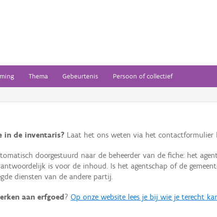
ming
Thema
Gebeurtenis
Persoon of collectief
 in de inventaris?
Laat het ons weten via het contactformulier h
omatisch doorgestuurd naar de beheerder van de fiche: het agen
verantwoordelijk is voor de inhoud. Is het agentschap of de geme
de diensten van de andere partij.
erken aan erfgoed
?
Op onze website lees je bij wie je terecht ka