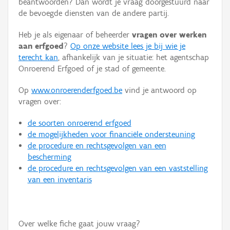
beantwoorden? Dan wordt je vraag doorgestuurd naar
Persoon of collectief
de bevoegde diensten van de andere partij.
Downloads
Heb je als eigenaar of beheerder
vragen over werken
aan erfgoed
?
Op onze website lees je bij wie je
Hergebruik
terecht kan
, afhankelijk van je situatie: het agentschap
Onroerend Erfgoed of je stad of gemeente.
Aanmelden
Op
www.onroerenderfgoed.be
vind je antwoord op
vragen over:
de soorten onroerend erfgoed
de mogelijkheden voor financiële ondersteuning
de procedure en rechtsgevolgen van een
bescherming
de procedure en rechtsgevolgen van een vaststelling
van een inventaris
Over welke fiche gaat jouw vraag?