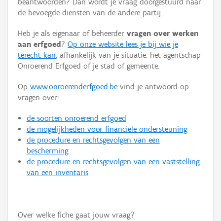
beantwoorden? Dan wordt je vraag doorgestuurd naar
Persoon of collectief
de bevoegde diensten van de andere partij.
Downloads
Heb je als eigenaar of beheerder
vragen over werken
aan erfgoed
?
Op onze website lees je bij wie je
Hergebruik
terecht kan
, afhankelijk van je situatie: het agentschap
Onroerend Erfgoed of je stad of gemeente.
Aanmelden
Op
www.onroerenderfgoed.be
vind je antwoord op
vragen over:
de soorten onroerend erfgoed
de mogelijkheden voor financiële ondersteuning
de procedure en rechtsgevolgen van een
bescherming
de procedure en rechtsgevolgen van een vaststelling
van een inventaris
Over welke fiche gaat jouw vraag?