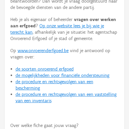
beantwoorden? Dan wordt je vraag doorgestuurd naar
Persoon of collectief
de bevoegde diensten van de andere partij.
Downloads
Heb je als eigenaar of beheerder
vragen over werken
aan erfgoed
?
Op onze website lees je bij wie je
Hergebruik
terecht kan
, afhankelijk van je situatie: het agentschap
Onroerend Erfgoed of je stad of gemeente.
Aanmelden
Op
www.onroerenderfgoed.be
vind je antwoord op
vragen over:
de soorten onroerend erfgoed
de mogelijkheden voor financiële ondersteuning
de procedure en rechtsgevolgen van een
bescherming
de procedure en rechtsgevolgen van een vaststelling
van een inventaris
Over welke fiche gaat jouw vraag?