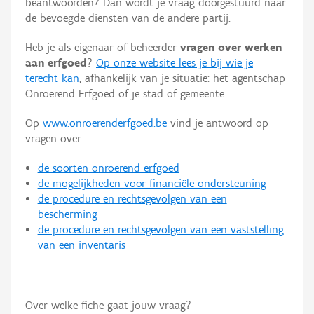
beantwoorden? Dan wordt je vraag doorgestuurd naar
Persoon of collectief
de bevoegde diensten van de andere partij.
Downloads
Heb je als eigenaar of beheerder
vragen over werken
aan erfgoed
?
Op onze website lees je bij wie je
Hergebruik
terecht kan
, afhankelijk van je situatie: het agentschap
Onroerend Erfgoed of je stad of gemeente.
Aanmelden
Op
www.onroerenderfgoed.be
vind je antwoord op
vragen over:
de soorten onroerend erfgoed
de mogelijkheden voor financiële ondersteuning
de procedure en rechtsgevolgen van een
bescherming
de procedure en rechtsgevolgen van een vaststelling
van een inventaris
Over welke fiche gaat jouw vraag?