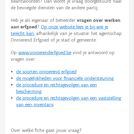
beantwoorden? Dan wordt je vraag doorgestuurd naar
Persoon of collectief
de bevoegde diensten van de andere partij.
Downloads
Heb je als eigenaar of beheerder
vragen over werken
aan erfgoed
?
Op onze website lees je bij wie je
Hergebruik
terecht kan
, afhankelijk van je situatie: het agentschap
Onroerend Erfgoed of je stad of gemeente.
Aanmelden
Op
www.onroerenderfgoed.be
vind je antwoord op
vragen over:
de soorten onroerend erfgoed
de mogelijkheden voor financiële ondersteuning
de procedure en rechtsgevolgen van een
bescherming
de procedure en rechtsgevolgen van een vaststelling
van een inventaris
Over welke fiche gaat jouw vraag?