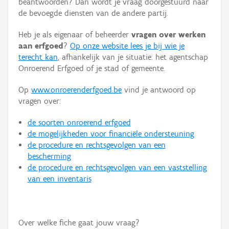
beantwoorden? Dan wordt je vraag doorgestuurd naar
Persoon of collectief
de bevoegde diensten van de andere partij.
Downloads
Heb je als eigenaar of beheerder
vragen over werken
aan erfgoed
?
Op onze website lees je bij wie je
Hergebruik
terecht kan
, afhankelijk van je situatie: het agentschap
Onroerend Erfgoed of je stad of gemeente.
Aanmelden
Op
www.onroerenderfgoed.be
vind je antwoord op
vragen over:
de soorten onroerend erfgoed
de mogelijkheden voor financiële ondersteuning
de procedure en rechtsgevolgen van een
bescherming
de procedure en rechtsgevolgen van een vaststelling
van een inventaris
Over welke fiche gaat jouw vraag?