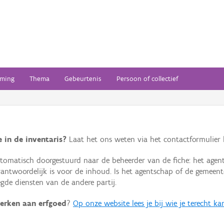
ming
Thema
Gebeurtenis
Persoon of collectief
 in de inventaris?
Laat het ons weten via het contactformulier h
omatisch doorgestuurd naar de beheerder van de fiche: het agen
verantwoordelijk is voor de inhoud. Is het agentschap of de geme
de diensten van de andere partij.
erken aan erfgoed
?
Op onze website lees je bij wie je terecht ka