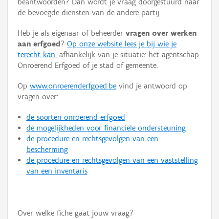
beantwoorden? Dan wordt je vraag doorgestuurd naar
Persoon of collectief
de bevoegde diensten van de andere partij.
Downloads
Heb je als eigenaar of beheerder
vragen over werken
aan erfgoed
?
Op onze website lees je bij wie je
Hergebruik
terecht kan
, afhankelijk van je situatie: het agentschap
Onroerend Erfgoed of je stad of gemeente.
Aanmelden
Op
www.onroerenderfgoed.be
vind je antwoord op
vragen over:
de soorten onroerend erfgoed
de mogelijkheden voor financiële ondersteuning
de procedure en rechtsgevolgen van een
bescherming
de procedure en rechtsgevolgen van een vaststelling
van een inventaris
Over welke fiche gaat jouw vraag?