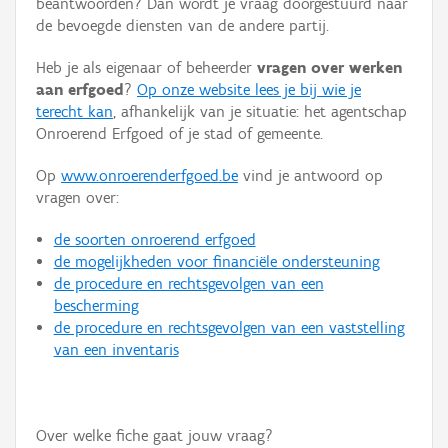
beantwoorden? Dan wordt je vraag doorgestuurd naar
Persoon of collectief
de bevoegde diensten van de andere partij.
Downloads
Heb je als eigenaar of beheerder
vragen over werken
aan erfgoed
?
Op onze website lees je bij wie je
Hergebruik
terecht kan
, afhankelijk van je situatie: het agentschap
Onroerend Erfgoed of je stad of gemeente.
Aanmelden
Op
www.onroerenderfgoed.be
vind je antwoord op
vragen over:
de soorten onroerend erfgoed
de mogelijkheden voor financiële ondersteuning
de procedure en rechtsgevolgen van een
bescherming
de procedure en rechtsgevolgen van een vaststelling
van een inventaris
Over welke fiche gaat jouw vraag?