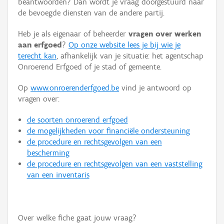
beantwoorden? Dan wordt je vraag doorgestuurd naar
Persoon of collectief
de bevoegde diensten van de andere partij.
Downloads
Heb je als eigenaar of beheerder
vragen over werken
aan erfgoed
?
Op onze website lees je bij wie je
Hergebruik
terecht kan
, afhankelijk van je situatie: het agentschap
Onroerend Erfgoed of je stad of gemeente.
Aanmelden
Op
www.onroerenderfgoed.be
vind je antwoord op
vragen over:
de soorten onroerend erfgoed
de mogelijkheden voor financiële ondersteuning
de procedure en rechtsgevolgen van een
bescherming
de procedure en rechtsgevolgen van een vaststelling
van een inventaris
Over welke fiche gaat jouw vraag?