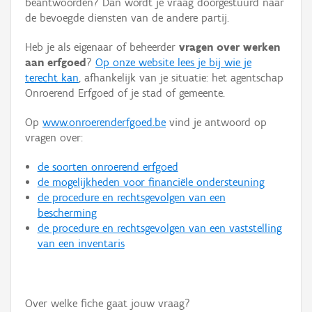
beantwoorden? Dan wordt je vraag doorgestuurd naar
Persoon of collectief
de bevoegde diensten van de andere partij.
Downloads
Heb je als eigenaar of beheerder
vragen over werken
aan erfgoed
?
Op onze website lees je bij wie je
Hergebruik
terecht kan
, afhankelijk van je situatie: het agentschap
Onroerend Erfgoed of je stad of gemeente.
Aanmelden
Op
www.onroerenderfgoed.be
vind je antwoord op
vragen over:
de soorten onroerend erfgoed
de mogelijkheden voor financiële ondersteuning
de procedure en rechtsgevolgen van een
bescherming
de procedure en rechtsgevolgen van een vaststelling
van een inventaris
Over welke fiche gaat jouw vraag?