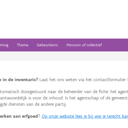
ming
Thema
Gebeurtenis
Persoon of collectief
 in de inventaris?
Laat het ons weten via het contactformulier h
omatisch doorgestuurd naar de beheerder van de fiche: het agen
verantwoordelijk is voor de inhoud. Is het agentschap of de geme
de diensten van de andere partij.
erken aan erfgoed
?
Op onze website lees je bij wie je terecht ka