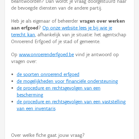
beantwoorden? Dan wordt je vraag doorgestuurd naar
Persoon of collectief
de bevoegde diensten van de andere partij.
Downloads
Heb je als eigenaar of beheerder
vragen over werken
aan erfgoed
?
Op onze website lees je bij wie je
Hergebruik
terecht kan
, afhankelijk van je situatie: het agentschap
Onroerend Erfgoed of je stad of gemeente.
Aanmelden
Op
www.onroerenderfgoed.be
vind je antwoord op
vragen over:
de soorten onroerend erfgoed
de mogelijkheden voor financiële ondersteuning
de procedure en rechtsgevolgen van een
bescherming
de procedure en rechtsgevolgen van een vaststelling
van een inventaris
Over welke fiche gaat jouw vraag?