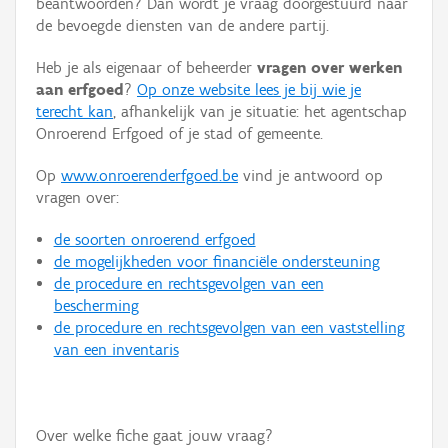
beantwoorden? Dan wordt je vraag doorgestuurd naar
Persoon of collectief
de bevoegde diensten van de andere partij.
Downloads
Heb je als eigenaar of beheerder
vragen over werken
aan erfgoed
?
Op onze website lees je bij wie je
Hergebruik
terecht kan
, afhankelijk van je situatie: het agentschap
Onroerend Erfgoed of je stad of gemeente.
Aanmelden
Op
www.onroerenderfgoed.be
vind je antwoord op
vragen over:
de soorten onroerend erfgoed
de mogelijkheden voor financiële ondersteuning
de procedure en rechtsgevolgen van een
bescherming
de procedure en rechtsgevolgen van een vaststelling
van een inventaris
Over welke fiche gaat jouw vraag?