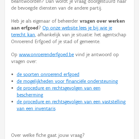
beantwoorden? Dan wordt je vraag doorgestuurd naar
Persoon of collectief
de bevoegde diensten van de andere partij.
Downloads
Heb je als eigenaar of beheerder
vragen over werken
aan erfgoed
?
Op onze website lees je bij wie je
Hergebruik
terecht kan
, afhankelijk van je situatie: het agentschap
Onroerend Erfgoed of je stad of gemeente.
Aanmelden
Op
www.onroerenderfgoed.be
vind je antwoord op
vragen over:
de soorten onroerend erfgoed
de mogelijkheden voor financiële ondersteuning
de procedure en rechtsgevolgen van een
bescherming
de procedure en rechtsgevolgen van een vaststelling
van een inventaris
Over welke fiche gaat jouw vraag?