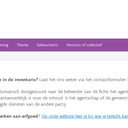
ming
Thema
Gebeurtenis
Persoon of collectief
 in de inventaris?
Laat het ons weten via het contactformulier h
omatisch doorgestuurd naar de beheerder van de fiche: het agen
verantwoordelijk is voor de inhoud. Is het agentschap of de geme
de diensten van de andere partij.
erken aan erfgoed
?
Op onze website lees je bij wie je terecht ka