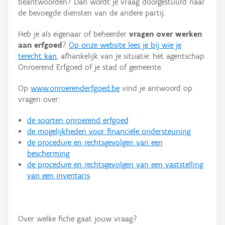
beantwoorden? Dan wordt je vraag doorgestuurd naar
Persoon of collectief
de bevoegde diensten van de andere partij.
Downloads
Heb je als eigenaar of beheerder
vragen over werken
aan erfgoed
?
Op onze website lees je bij wie je
Hergebruik
terecht kan
, afhankelijk van je situatie: het agentschap
Onroerend Erfgoed of je stad of gemeente.
Aanmelden
Op
www.onroerenderfgoed.be
vind je antwoord op
vragen over:
de soorten onroerend erfgoed
de mogelijkheden voor financiële ondersteuning
de procedure en rechtsgevolgen van een
bescherming
de procedure en rechtsgevolgen van een vaststelling
van een inventaris
Over welke fiche gaat jouw vraag?