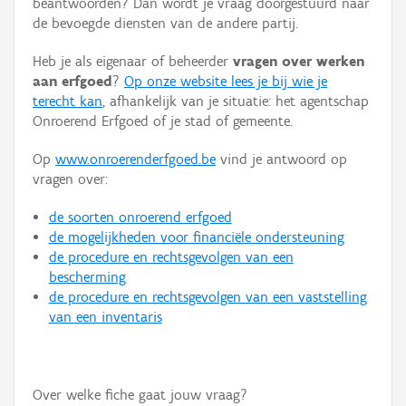
beantwoorden? Dan wordt je vraag doorgestuurd naar
Persoon of collectief
de bevoegde diensten van de andere partij.
Downloads
Heb je als eigenaar of beheerder
vragen over werken
aan erfgoed
?
Op onze website lees je bij wie je
Hergebruik
terecht kan
, afhankelijk van je situatie: het agentschap
Onroerend Erfgoed of je stad of gemeente.
Aanmelden
Op
www.onroerenderfgoed.be
vind je antwoord op
vragen over:
de soorten onroerend erfgoed
de mogelijkheden voor financiële ondersteuning
de procedure en rechtsgevolgen van een
bescherming
de procedure en rechtsgevolgen van een vaststelling
van een inventaris
Over welke fiche gaat jouw vraag?